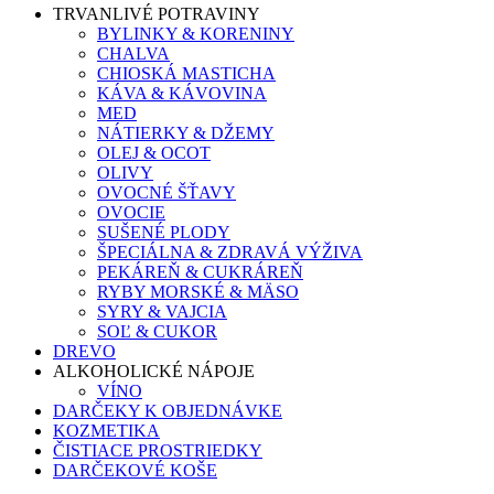
TRVANLIVÉ POTRAVINY
BYLINKY & KORENINY
CHALVA
CHIOSKÁ MASTICHA
KÁVA & KÁVOVINA
MED
NÁTIERKY & DŽEMY
OLEJ & OCOT
OLIVY
OVOCNÉ ŠŤAVY
OVOCIE
SUŠENÉ PLODY
ŠPECIÁLNA & ZDRAVÁ VÝŽIVA
PEKÁREŇ & CUKRÁREŇ
RYBY MORSKÉ & MÄSO
SYRY & VAJCIA
SOĽ & CUKOR
DREVO
ALKOHOLICKÉ NÁPOJE
VÍNO
DARČEKY K OBJEDNÁVKE
KOZMETIKA
ČISTIACE PROSTRIEDKY
DARČEKOVÉ KOŠE