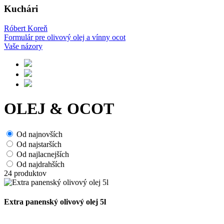
Kuchári
Róbert Koreň
Formulár pre olivový olej a vínny ocot
Vaše názory
OLEJ & OCOT
Od najnovších
Od najstarších
Od najlacnejších
Od najdrahších
24
produktov
Extra panenský olivový olej 5l