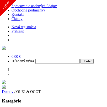
- 10 %
- 7 %
- 5 %
Spracovanie osobných údajov
Obchodné podmienky
Kontakt
Články
Nová registrácia
Prihlásiť
0,00 €
Hľadaný výraz
Domov
/
OLEJ & OCOT
Kategórie