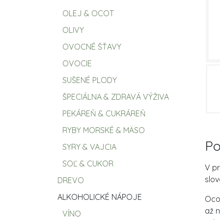
OLEJ & OCOT
OLIVY
OVOCNÉ ŠŤAVY
OVOCIE
SUŠENÉ PLODY
ŠPECIÁLNA & ZDRAVÁ VÝŽIVA
PEKÁREŇ & CUKRÁREŇ
RYBY MORSKÉ & MÄSO
Po
SYRY & VAJCIA
SOĽ & CUKOR
V p
slov
DREVO
ALKOHOLICKÉ NÁPOJE
Ocot
až n
VÍNO