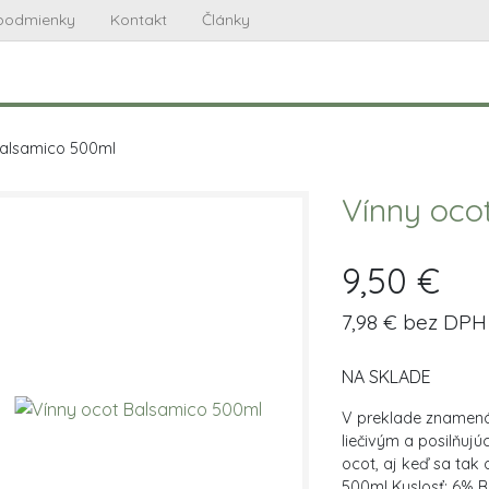
podmienky
Kontakt
Články
Balsamico 500ml
Vínny oco
9,50 €
7,98 € bez DPH
NA SKLADE
V preklade znamen
liečivým a posilňuj
ocot, aj keď sa tak
500ml Kyslosť: 6% B