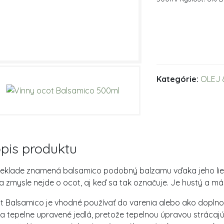
Kategórie:
OLEJ
pis produktu
reklade znamená balsamico podobný balzamu vďaka jeho lie
a zmysle nejde o ocot, aj keď sa tak označuje. Je hustý a má
 Balsamico je vhodné používať do varenia alebo ako doplnok 
a tepelne upravené jedlá, pretože tepelnou úpravou strácajú 