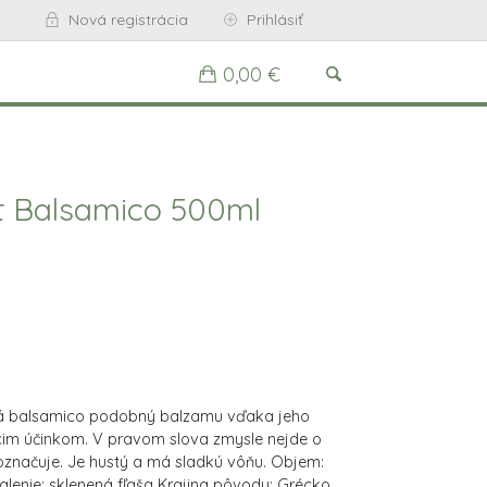
Nová registrácia
Prihlásiť
0,00 €
t Balsamico 500ml
á balsamico podobný balzamu vďaka jeho
úcim účinkom. V pravom slova zmysle nejde o
 označuje. Je hustý a má sladkú vôňu. Objem:
alenie: sklenená fľaša Krajina pôvodu: Grécko