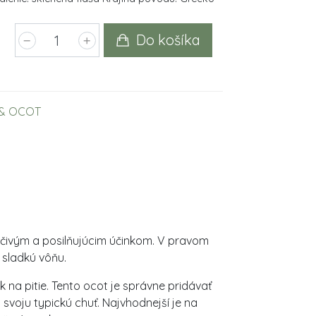
Do košíka
 & OCOT
čivým a posilňujúcim účinkom. V pravom
 sladkú vôňu.
na pitie. Tento ocot je správne pridávať
svoju typickú chuť. Najvhodnejší je na