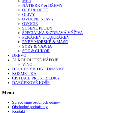
MED
NÁTIERKY & DŽEMY
OLEJ & OCOT
OLIVY
OVOCNÉ ŠŤAVY
OVOCIE
SUŠENÉ PLODY
ŠPECIÁLNA & ZDRAVÁ VÝŽIVA
PEKÁREŇ & CUKRÁREŇ
RYBY MORSKÉ & MÄSO
SYRY & VAJCIA
SOĽ & CUKOR
DREVO
ALKOHOLICKÉ NÁPOJE
VÍNO
DARČEKY K OBJEDNÁVKE
KOZMETIKA
ČISTIACE PROSTRIEDKY
DARČEKOVÉ KOŠE
Menu
Spracovanie osobných údajov
Obchodné podmienky
Kontakt