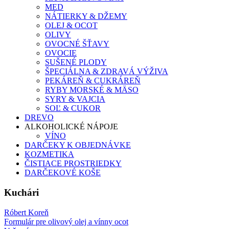
MED
NÁTIERKY & DŽEMY
OLEJ & OCOT
OLIVY
OVOCNÉ ŠŤAVY
OVOCIE
SUŠENÉ PLODY
ŠPECIÁLNA & ZDRAVÁ VÝŽIVA
PEKÁREŇ & CUKRÁREŇ
RYBY MORSKÉ & MÄSO
SYRY & VAJCIA
SOĽ & CUKOR
DREVO
ALKOHOLICKÉ NÁPOJE
VÍNO
DARČEKY K OBJEDNÁVKE
KOZMETIKA
ČISTIACE PROSTRIEDKY
DARČEKOVÉ KOŠE
Kuchári
Róbert Koreň
Formulár pre olivový olej a vínny ocot