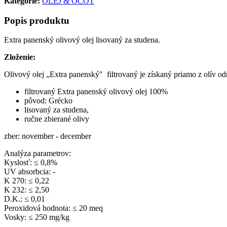
Kategórie:
OLEJ & OCOT
Popis produktu
Extra panenský olivový olej lisovaný za studena.
Zloženie:
Olivový olej „Extra panenský" filtrovaný je získaný priamo z olív o
filtrovaný Extra panenský olivový olej 100%
pôvod: Grécko
lisovaný za studena,
ručne zbierané olivy
zber: november - december
Analýza parametrov:
Kyslosť: ≤ 0,8%
UV absorbcia: -
K 270: ≤ 0,22
K 232: ≤ 2,50
D.K.: ≤ 0,01
Peroxidová hodnota: ≤ 20 meq
Vosky: ≤ 250 mg/kg