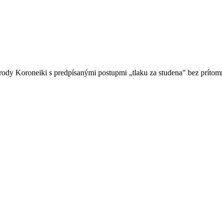
drody Koroneiki s predpísanými postupmi „tlaku za studena" bez prítom