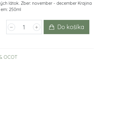
ých látok. Zber: november - december Krajina
jem: 250ml
Do košíka
 & OCOT