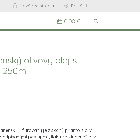
Nová registrácia
Prihlásiť
0,00 €
nský olivový olej s
 250ml
H
panenský" filtrovaný je získaný priamo z olív
predpísanými postupmi „tlaku za studena" bez