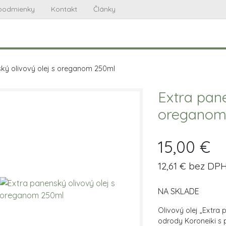
podmienky
Kontakt
Články
ký olivový olej s oreganom 250ml
Extra pane
oreganom
15,00 €
12,61 € bez DP
NA SKLADE
Olivový olej „Extra 
odrody Koroneiki s 