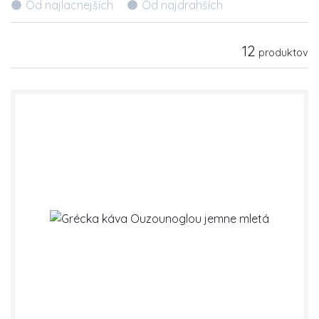
Od najlacnejších
Od najdrahších
12
produktov