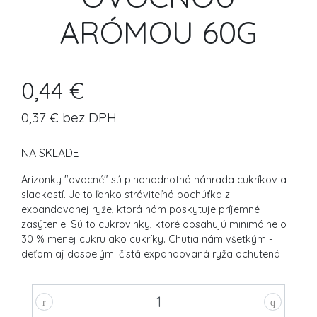
ARÓMOU 60G
0,44 €
0,37 € bez DPH
NA SKLADE
Arizonky "ovocné" sú plnohodnotná náhrada cukríkov a
sladkostí. Je to ľahko stráviteľná pochúťka z
expandovanej ryže, ktorá nám poskytuje príjemné
zasýtenie. Sú to cukrovinky, ktoré obsahujú minimálne o
30 % menej cukru ako cukríky. Chutia nám všetkým -
deťom aj dospelým. čistá expandovaná ryža ochutená