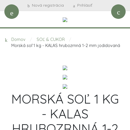
Nová registrácia
Prihlásiť
Domov
/
SOĽ & CUKOR
/
Morská soľ 1 kg - KALAS hrubozrnná 1-2 mm jodidovaná
MORSKÁ SOĽ 1 KG
- KALAS
HRUBOZRNNÁ 1-2