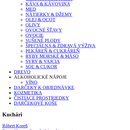
KÁVA & KÁVOVINA
MED
NÁTIERKY & DŽEMY
OLEJ & OCOT
OLIVY
OVOCNÉ ŠŤAVY
OVOCIE
SUŠENÉ PLODY
ŠPECIÁLNA & ZDRAVÁ VÝŽIVA
PEKÁREŇ & CUKRÁREŇ
RYBY MORSKÉ & MÄSO
SYRY & VAJCIA
SOĽ & CUKOR
DREVO
ALKOHOLICKÉ NÁPOJE
VÍNO
DARČEKY K OBJEDNÁVKE
KOZMETIKA
ČISTIACE PROSTRIEDKY
DARČEKOVÉ KOŠE
Kuchári
Róbert Koreň