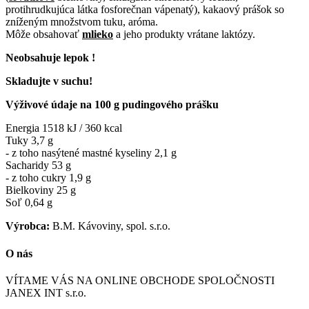
protihrudkujúca látka fosforečnan vápenatý), kakaový prášok so
zníženým množstvom tuku, aróma.
Môže obsahovať
mlieko
a jeho produkty vrátane laktózy.
Neobsahuje lepok !
Skladujte v suchu!
Výživové údaje na 100 g pudingového prášku
Energia 1518 kJ / 360 kcal
Tuky 3,7 g
- z toho nasýtené mastné kyseliny 2,1 g
Sacharidy 53 g
- z toho cukry 1,9 g
Bielkoviny 25 g
Soľ 0,64 g
Výrobca:
B.M. Kávoviny, spol. s.r.o.
O nás
VÍTAME VÁS NA ONLINE OBCHODE SPOLOČNOSTI
JANEX INT s.r.o.