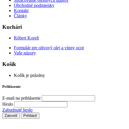
Spracovanie osobných údajov
Obchodné podmienky
Kontakt
Články
Kuchári
Róbert Koreň
Formulár pre olivový olej a vínny ocot
Vaše názory
Košík
Košík je prázdny
Prihlásenie
E-mail na prihlásenie
Heslo
Zabudnuté heslo
Zatvoriť