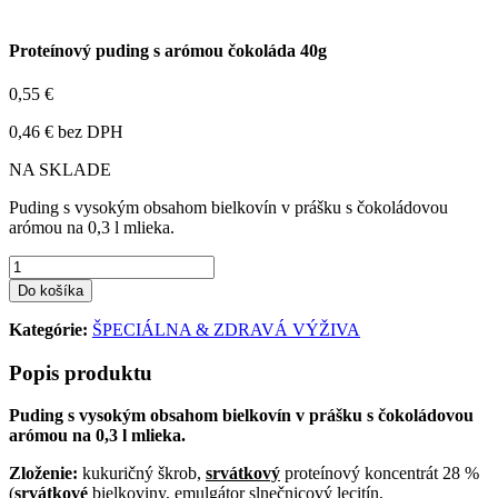
Proteínový puding s arómou čokoláda 40g
0,55 €
0,46 € bez DPH
NA SKLADE
Puding s vysokým obsahom bielkovín v prášku s čokoládovou
arómou na 0,3 l mlieka.
Do košíka
Kategórie:
ŠPECIÁLNA & ZDRAVÁ VÝŽIVA
Popis produktu
Puding s vysokým obsahom bielkovín v prášku s čokoládovou
arómou na 0,3 l mlieka.
Zloženie:
kukuričný škrob,
srvátkový
proteínový koncentrát 28 %
(
srvátkové
bielkoviny, emulgátor slnečnicový lecitín,