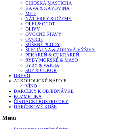
CHIOSKÁ MASTICHA
KÁVA & KÁVOVINA
MED
NÁTIERKY & DŽEMY
OLEJ & OCOT
OLIVY
OVOCNÉ ŠŤAVY
OVOCIE
SUŠENÉ PLODY
ŠPECIÁLNA & ZDRAVÁ VÝŽIVA
PEKÁREŇ & CUKRÁREŇ
RYBY MORSKÉ & MÄSO
SYRY & VAJCIA
SOĽ & CUKOR
DREVO
ALKOHOLICKÉ NÁPOJE
VÍNO
DARČEKY K OBJEDNÁVKE
KOZMETIKA
ČISTIACE PROSTRIEDKY
DARČEKOVÉ KOŠE
Menu