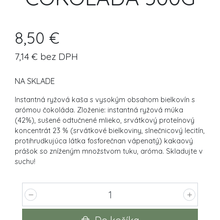
8,50 €
7,14 € bez DPH
NA SKLADE
Instantná ryžová kaša s vysokým obsahom bielkovín s
arómou čokoláda. Zloženie: instantná ryžová múka
(42%), sušené odtučnené mlieko, srvátkový proteínový
koncentrát 23 % (srvátkové bielkoviny, slnečnicový lecitín,
protihrudkujúca látka fosforečnan vápenatý) kakaový
prášok so zníženým množstvom tuku, aróma. Skladujte v
suchu!