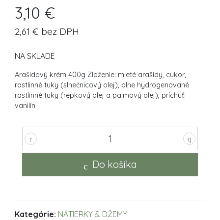
3,10 €
2,61 € bez DPH
NA SKLADE
Arašidový krém 400g Zloženie: mleté arašidy, cukor,
rastlinné tuky (slnečnicový olej), plne hydrogenované
rastlinné tuky (repkový olej a palmový olej), príchuť:
vanilín
Do košíka
Kategórie:
NÁTIERKY & DŽEMY