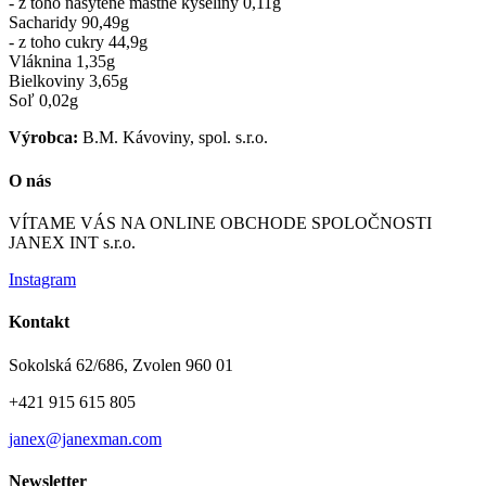
- z toho nasýtené mastné kyseliny 0,11g
Sacharidy 90,49g
- z toho cukry 44,9g
Vláknina 1,35g
Bielkoviny 3,65g
Soľ 0,02g
Výrobca:
B.M. Kávoviny, spol. s.r.o.
O nás
VÍTAME VÁS NA ONLINE OBCHODE SPOLOČNOSTI
JANEX INT s.r.o.
Instagram
Kontakt
Sokolská 62/686, Zvolen 960 01
+421 915 615 805
janex@janexman.com
Newsletter