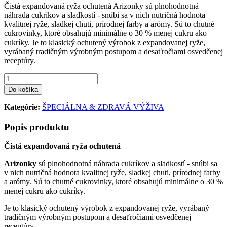
Čistá expandovaná ryža ochutená Arizonky sú plnohodnotná
náhrada cukríkov a sladkostí - snúbi sa v nich nutričná hodnota
kvalitnej ryže, sladkej chuti, prírodnej farby a arómy. Sú to chutné
cukrovinky, ktoré obsahujú minimálne o 30 % menej cukru ako
cukríky. Je to klasický ochutený výrobok z expandovanej ryže,
vyrábaný tradičným výrobným postupom a desaťročiami osvedčenej
receptúry.
Do košíka
Kategórie:
ŠPECIÁLNA & ZDRAVÁ VÝŽIVA
Popis produktu
Čistá expandovaná ryža ochutená
Arizonky
sú plnohodnotná náhrada cukríkov a sladkostí - snúbi sa
v nich nutričná hodnota kvalitnej ryže, sladkej chuti, prírodnej farby
a arómy. Sú to chutné cukrovinky, ktoré obsahujú minimálne o 30 %
menej cukru ako cukríky.
Je to klasický ochutený výrobok z expandovanej ryže, vyrábaný
tradičným výrobným postupom a desaťročiami osvedčenej
receptúry.