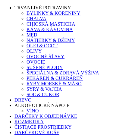
TRVANLIVÉ POTRAVINY
BYLINKY & KORENINY
CHALVA
CHIOSKÁ MASTICHA
KÁVA & KÁVOVINA
MED
NÁTIERKY & DŽEMY
OLEJ & OCOT
OLIVY
OVOCNÉ ŠŤAVY
OVOCIE
SUŠENÉ PLODY
ŠPECIÁLNA & ZDRAVÁ VÝŽIVA
PEKÁREŇ & CUKRÁREŇ
RYBY MORSKÉ & MÄSO
SYRY & VAJCIA
SOĽ & CUKOR
DREVO
ALKOHOLICKÉ NÁPOJE
VÍNO
DARČEKY K OBJEDNÁVKE
KOZMETIKA
ČISTIACE PROSTRIEDKY
DARČEKOVÉ KOŠE