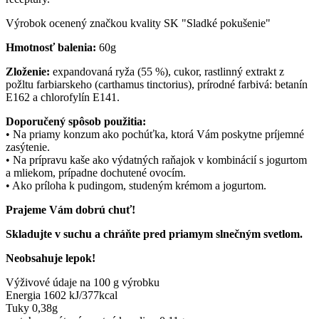
Výrobok ocenený značkou kvality SK "Sladké pokušenie"
Hmotnosť balenia:
60g
Zloženie:
expandovaná ryža (55 %), cukor, rastlinný extrakt z
požltu farbiarskeho (carthamus tinctorius), prírodné farbivá: betanín
E162 a chlorofylín E141.
Doporučený spôsob použitia:
• Na priamy konzum ako pochúťka, ktorá Vám poskytne príjemné
zasýtenie.
• Na prípravu kaše ako výdatných raňajok v kombinácií s jogurtom
a mliekom, prípadne dochutené ovocím.
• Ako príloha k pudingom, studeným krémom a jogurtom.
Prajeme Vám dobrú chuť!
Skladujte v suchu a chráňte pred priamym slnečným svetlom.
Neobsahuje lepok!
Výživové údaje na 100 g výrobku
Energia 1602 kJ/377kcal
Tuky 0,38g