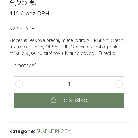
4,95 €
4,16 € bez DPH
NA SKLADE
Zloženie: lieskové orechy mleté jadrá ALERGÉNY: Orechy
a výrobky z nich, OBSAHUJE: Orechy a výrobky z nich,
múku a kyselinu citrónovú. Krajina pôvodu: Turecko
hmotnosť
Do košíka
Kategórie:
SUŠENÉ PLODY