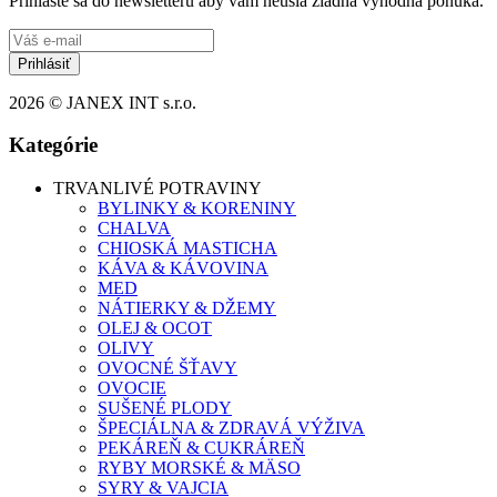
Prihláste sa do newsletteru aby vám neušla žiadna výhodna ponuka.
Prihlásiť
2026 © JANEX INT s.r.o.
Kategórie
TRVANLIVÉ POTRAVINY
BYLINKY & KORENINY
CHALVA
CHIOSKÁ MASTICHA
KÁVA & KÁVOVINA
MED
NÁTIERKY & DŽEMY
OLEJ & OCOT
OLIVY
OVOCNÉ ŠŤAVY
OVOCIE
SUŠENÉ PLODY
ŠPECIÁLNA & ZDRAVÁ VÝŽIVA
PEKÁREŇ & CUKRÁREŇ
RYBY MORSKÉ & MÄSO
SYRY & VAJCIA