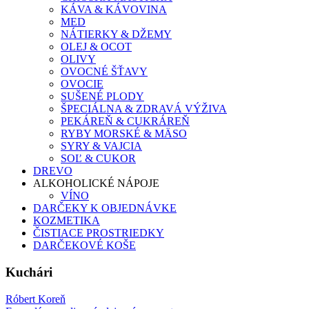
KÁVA & KÁVOVINA
MED
NÁTIERKY & DŽEMY
OLEJ & OCOT
OLIVY
OVOCNÉ ŠŤAVY
OVOCIE
SUŠENÉ PLODY
ŠPECIÁLNA & ZDRAVÁ VÝŽIVA
PEKÁREŇ & CUKRÁREŇ
RYBY MORSKÉ & MÄSO
SYRY & VAJCIA
SOĽ & CUKOR
DREVO
ALKOHOLICKÉ NÁPOJE
VÍNO
DARČEKY K OBJEDNÁVKE
KOZMETIKA
ČISTIACE PROSTRIEDKY
DARČEKOVÉ KOŠE
Kuchári
Róbert Koreň