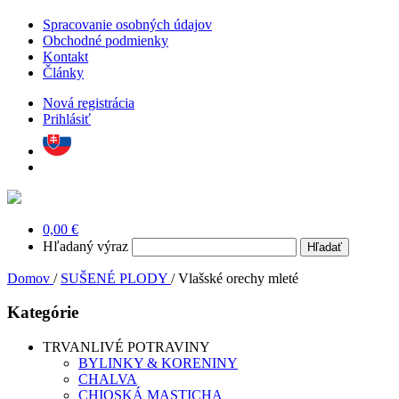
Spracovanie osobných údajov
Obchodné podmienky
Kontakt
Články
Nová registrácia
Prihlásiť
0,00 €
Hľadaný výraz
Domov
/
SUŠENÉ PLODY
/
Vlašské orechy mleté
Kategórie
TRVANLIVÉ POTRAVINY
BYLINKY & KORENINY
CHALVA
CHIOSKÁ MASTICHA