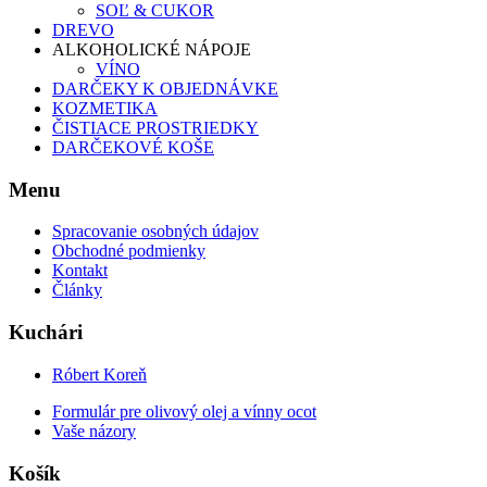
SOĽ & CUKOR
DREVO
ALKOHOLICKÉ NÁPOJE
VÍNO
DARČEKY K OBJEDNÁVKE
KOZMETIKA
ČISTIACE PROSTRIEDKY
DARČEKOVÉ KOŠE
Menu
Spracovanie osobných údajov
Obchodné podmienky
Kontakt
Články
Kuchári
Róbert Koreň
Formulár pre olivový olej a vínny ocot
Vaše názory
Košík