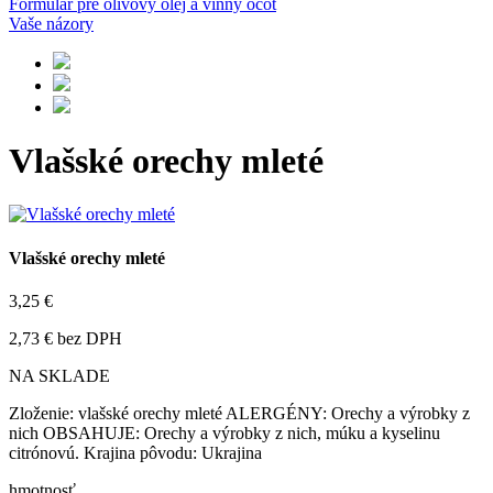
Formulár pre olivový olej a vínny ocot
Vaše názory
Vlašské orechy mleté
Vlašské orechy mleté
3,25 €
2,73 € bez DPH
NA SKLADE
Zloženie: vlašské orechy mleté ALERGÉNY: Orechy a výrobky z
nich OBSAHUJE: Orechy a výrobky z nich, múku a kyselinu
citrónovú. Krajina pôvodu: Ukrajina
hmotnosť