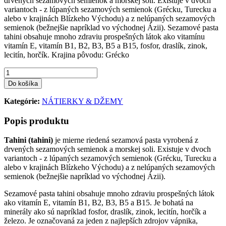
drvených sezamových semienok a morskej soli. Existuje v dvoch
variantoch - z lúpaných sezamových semienok (Grécku, Turecku a
alebo v krajinách Blízkeho Východu) a z nelúpaných sezamových
semienok (bežnejšie napríklad vo východnej Ázii). Sezamové pasta
tahini obsahuje mnoho zdraviu prospešných látok ako vitamínu
vitamín E, vitamín B1, B2, B3, B5 a B15, fosfor, draslík, zinok,
lecitín, horčík. Krajina pôvodu: Grécko
Do košíka
Kategórie:
NÁTIERKY & DŽEMY
Popis produktu
Tahini (tahini)
je mierne riedená sezamová pasta vyrobená z
drvených sezamových semienok a morskej soli. Existuje v dvoch
variantoch - z lúpaných sezamových semienok (Grécku, Turecku a
alebo v krajinách Blízkeho Východu) a z nelúpaných sezamových
semienok (bežnejšie napríklad vo východnej Ázii).
Sezamové pasta tahini obsahuje mnoho zdraviu prospešných látok
ako vitamín E, vitamín B1, B2, B3, B5 a B15. Je bohatá na
minerály ako sú napríklad fosfor, draslík, zinok, lecitín, horčík a
železo. Je označovaná za jeden z najlepších zdrojov vápnika,