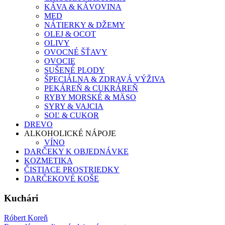
KÁVA & KÁVOVINA
MED
NÁTIERKY & DŽEMY
OLEJ & OCOT
OLIVY
OVOCNÉ ŠŤAVY
OVOCIE
SUŠENÉ PLODY
ŠPECIÁLNA & ZDRAVÁ VÝŽIVA
PEKÁREŇ & CUKRÁREŇ
RYBY MORSKÉ & MÄSO
SYRY & VAJCIA
SOĽ & CUKOR
DREVO
ALKOHOLICKÉ NÁPOJE
VÍNO
DARČEKY K OBJEDNÁVKE
KOZMETIKA
ČISTIACE PROSTRIEDKY
DARČEKOVÉ KOŠE
Kuchári
Róbert Koreň