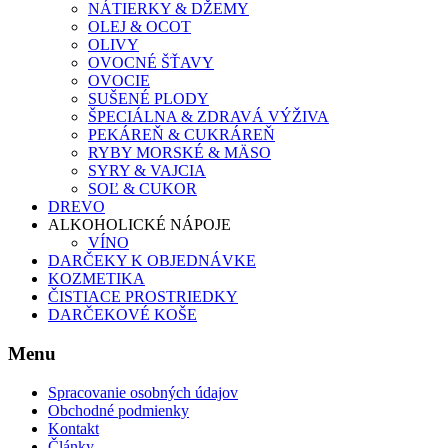
NÁTIERKY & DŽEMY
OLEJ & OCOT
OLIVY
OVOCNÉ ŠŤAVY
OVOCIE
SUŠENÉ PLODY
ŠPECIÁLNA & ZDRAVÁ VÝŽIVA
PEKÁREŇ & CUKRÁREŇ
RYBY MORSKÉ & MÄSO
SYRY & VAJCIA
SOĽ & CUKOR
DREVO
ALKOHOLICKÉ NÁPOJE
VÍNO
DARČEKY K OBJEDNÁVKE
KOZMETIKA
ČISTIACE PROSTRIEDKY
DARČEKOVÉ KOŠE
Menu
Spracovanie osobných údajov
Obchodné podmienky
Kontakt
Články