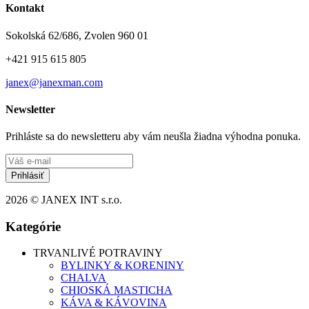
Kontakt
Sokolská 62/686, Zvolen 960 01
+421 915 615 805
janex@janexman.com
Newsletter
Prihláste sa do newsletteru aby vám neušla žiadna výhodna ponuka.
Prihlásiť
2026 © JANEX INT s.r.o.
Kategórie
TRVANLIVÉ POTRAVINY
BYLINKY & KORENINY
CHALVA
CHIOSKÁ MASTICHA
KÁVA & KÁVOVINA