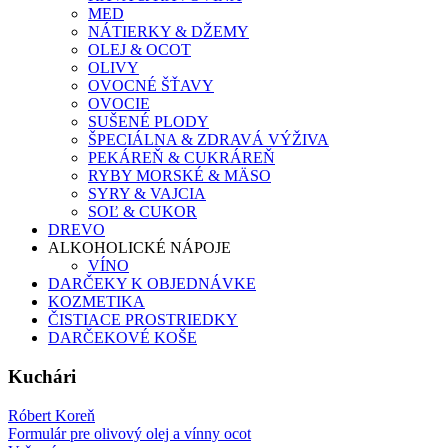
MED
NÁTIERKY & DŽEMY
OLEJ & OCOT
OLIVY
OVOCNÉ ŠŤAVY
OVOCIE
SUŠENÉ PLODY
ŠPECIÁLNA & ZDRAVÁ VÝŽIVA
PEKÁREŇ & CUKRÁREŇ
RYBY MORSKÉ & MÄSO
SYRY & VAJCIA
SOĽ & CUKOR
DREVO
ALKOHOLICKÉ NÁPOJE
VÍNO
DARČEKY K OBJEDNÁVKE
KOZMETIKA
ČISTIACE PROSTRIEDKY
DARČEKOVÉ KOŠE
Kuchári
Róbert Koreň
Formulár pre olivový olej a vínny ocot