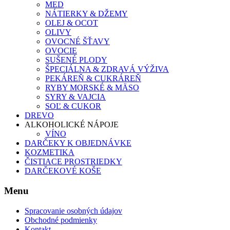
MED
NÁTIERKY & DŽEMY
OLEJ & OCOT
OLIVY
OVOCNÉ ŠŤAVY
OVOCIE
SUŠENÉ PLODY
ŠPECIÁLNA & ZDRAVÁ VÝŽIVA
PEKÁREŇ & CUKRÁREŇ
RYBY MORSKÉ & MÄSO
SYRY & VAJCIA
SOĽ & CUKOR
DREVO
ALKOHOLICKÉ NÁPOJE
VÍNO
DARČEKY K OBJEDNÁVKE
KOZMETIKA
ČISTIACE PROSTRIEDKY
DARČEKOVÉ KOŠE
Menu
Spracovanie osobných údajov
Obchodné podmienky
Kontakt