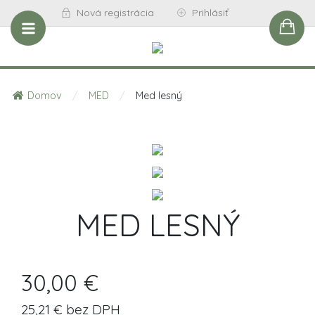
Nová registrácia
Prihlásiť
Domov
/
MED
/
Med lesný
MED LESNÝ
30,00 €
25,21 € bez DPH