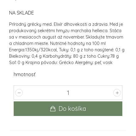
NA SKLADE
Prírodný grécky med. Elixír dlhovekosti a zdravia. Med je
produkovaný sekrétmi hmyzu marchalia helleica. Stáča
sa v mesiacoch august až november. Skladujte tmavom
a chladnom mieste. Nutričné hodnoty na 100 ml
Energia:1350kj/320kcal, Tuky: 0,1 g z toho nasýtené: 0,1 g
Bielkoviny: 0,4 g Karbohydráty: 80 g z toho Cukry:78 g
Soľ: 0 g Krajina pôvodu: Grécko Alergény: peľ, vosk
hmotnosť
Do košíka