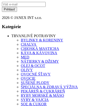
Prihlásiť
2026 © JANEX INT s.r.o.
Kategórie
TRVANLIVÉ POTRAVINY
BYLINKY & KORENINY
CHALVA
CHIOSKÁ MASTICHA
KÁVA & KÁVOVINA
MED
NÁTIERKY & DŽEMY
OLEJ & OCOT
OLIVY
OVOCNÉ ŠŤAVY
OVOCIE
SUŠENÉ PLODY
ŠPECIÁLNA & ZDRAVÁ VÝŽIVA
PEKÁREŇ & CUKRÁREŇ
RYBY MORSKÉ & MÄSO
SYRY & VAJCIA
SOĽ & CUKOR