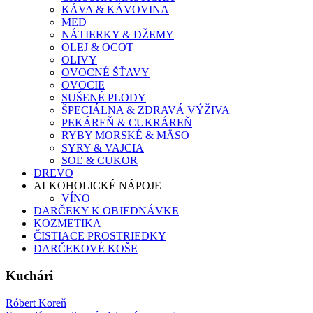
KÁVA & KÁVOVINA
MED
NÁTIERKY & DŽEMY
OLEJ & OCOT
OLIVY
OVOCNÉ ŠŤAVY
OVOCIE
SUŠENÉ PLODY
ŠPECIÁLNA & ZDRAVÁ VÝŽIVA
PEKÁREŇ & CUKRÁREŇ
RYBY MORSKÉ & MÄSO
SYRY & VAJCIA
SOĽ & CUKOR
DREVO
ALKOHOLICKÉ NÁPOJE
VÍNO
DARČEKY K OBJEDNÁVKE
KOZMETIKA
ČISTIACE PROSTRIEDKY
DARČEKOVÉ KOŠE
Kuchári
Róbert Koreň