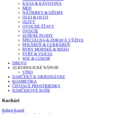
KÁVA & KÁVOVINA
MED
NÁTIERKY & DŽEMY
OLEJ & OCOT
OLIVY
OVOCNÉ ŠŤAVY
OVOCIE
SUŠENÉ PLODY
ŠPECIÁLNA & ZDRAVÁ VÝŽIVA
PEKÁREŇ & CUKRÁREŇ
RYBY MORSKÉ & MÄSO
SYRY & VAJCIA
SOĽ & CUKOR
DREVO
ALKOHOLICKÉ NÁPOJE
VÍNO
DARČEKY K OBJEDNÁVKE
KOZMETIKA
ČISTIACE PROSTRIEDKY
DARČEKOVÉ KOŠE
Kuchári
Róbert Koreň