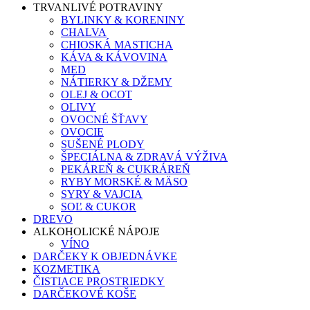
TRVANLIVÉ POTRAVINY
BYLINKY & KORENINY
CHALVA
CHIOSKÁ MASTICHA
KÁVA & KÁVOVINA
MED
NÁTIERKY & DŽEMY
OLEJ & OCOT
OLIVY
OVOCNÉ ŠŤAVY
OVOCIE
SUŠENÉ PLODY
ŠPECIÁLNA & ZDRAVÁ VÝŽIVA
PEKÁREŇ & CUKRÁREŇ
RYBY MORSKÉ & MÄSO
SYRY & VAJCIA
SOĽ & CUKOR
DREVO
ALKOHOLICKÉ NÁPOJE
VÍNO
DARČEKY K OBJEDNÁVKE
KOZMETIKA
ČISTIACE PROSTRIEDKY
DARČEKOVÉ KOŠE