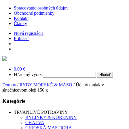
Spracovanie osobných údajov
Obchodné podmienky
Kontakt
Články
Nová registrácia
Prihlásiť
0,00 €
Hľadaný výraz
Domov
/
RYBY MORSKÉ & MÄSO
/
Údený tuniak v
slnečnicovom oleji 150 g
Kategórie
TRVANLIVÉ POTRAVINY
BYLINKY & KORENINY
CHALVA
CHIOSKÁ MASTICHA