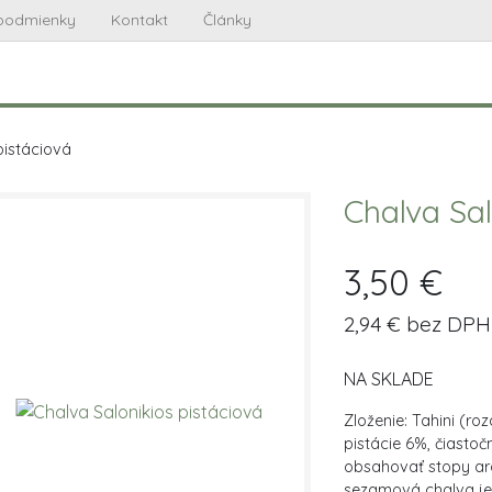
podmienky
Kontakt
Články
pistáciová
Chalva Sal
3,50 €
2,94 € bez DPH
NA SKLADE
Zloženie: Tahini (r
pistácie 6%, čiastoč
obsahovať stopy ara
sezamová chalva je