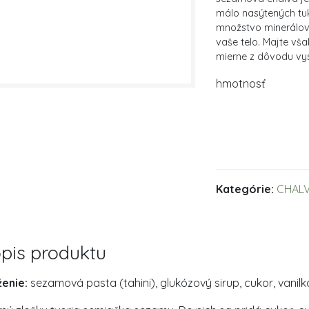
málo nasýtených tuk
množstvo minerálov 
vaše telo. Majte vš
mierne z dôvodu vy
hmotnosť
Kategórie:
CHAL
pis produktu
ženie:
sezamová pasta (tahini), glukózový sirup, cukor, vanilka,