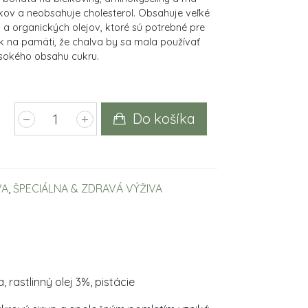
ov a neobsahuje cholesterol. Obsahuje veľké
a organických olejov, ktoré sú potrebné pre
ak na pamäti, že chalva by sa mala používať
sokého obsahu cukru.
Do košíka
VA
,
ŠPECIÁLNA & ZDRAVÁ VÝŽIVA
 rastlinný olej 3%, pistácie