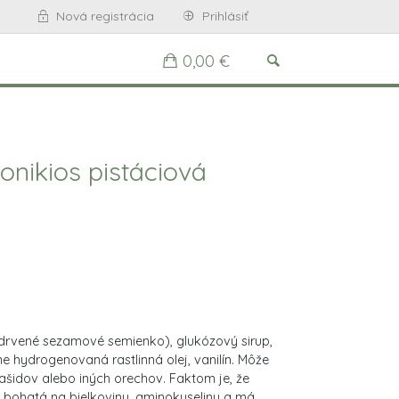
Nová registrácia
Prihlásiť
0,00 €
onikios pistáciová
ozdrvené sezamové semienko), glukózový sirup,
ne hydrogenovaná rastlinná olej, vanilín. Môže
šidov alebo iných orechov. Faktom je, že
 bohatá na bielkoviny, aminokyseliny a má