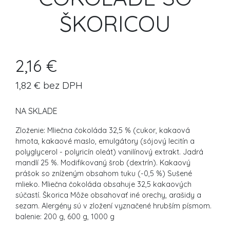
ŠKORICOU
2,16 €
1,82 € bez DPH
NA SKLADE
Zloženie: Mliečna čokoláda 32,5 % (cukor, kakaová
hmota, kakaové maslo, emulgátory (sójový lecitín a
polyglycerol - polyricín oleát) vanilínový extrakt. Jadrá
mandlí 25 %. Modifikovaný šrob (dextrín). Kakaový
prášok so zníženým obsahom tuku (-0,5 %) Sušené
mlieko. Mliečna čokoláda obsahuje 32,5 kakaových
súčastí. Škorica Môže obsahovať iné orechy, arašidy a
sezam. Alergény sú v zložení vyznačené hrubším písmom.
balenie: 200 g, 600 g, 1000 g